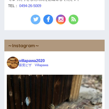
TEL：
0494-26-5009
～Instagram～
villapawa2020
薪窯ピザ Villapawa