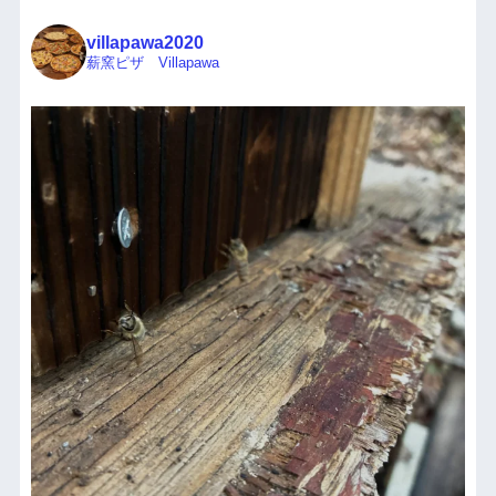
villapawa2020
薪窯ピザ Villapawa