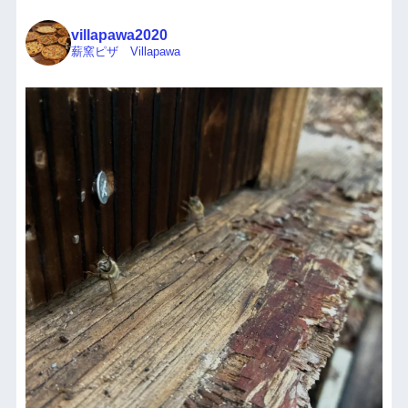
villapawa2020
薪窯ピザ Villapawa