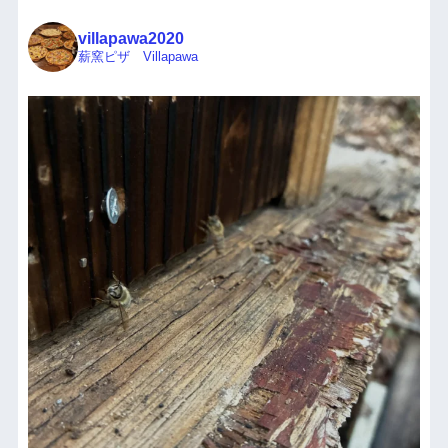
villapawa2020
薪窯ピザ Villapawa