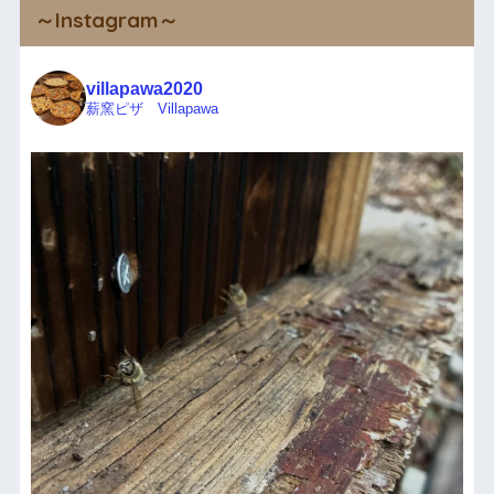
～Instagram～
villapawa2020
薪窯ピザ Villapawa